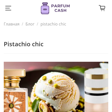
Главная
Блог
pistachio chic
pistachio chic