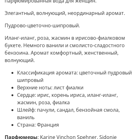
парфюмированная вода для женщин.
Элегантный, волнующий, неординарный аромат.
Пудрово-цветочно-шипровый.
Иланг-иланг, роза, жасмин в ирисово-фиалковом
букете. Немного ванили и смолисто-сладостного
бензоина. Аромат комфортный, женственный,
волнующий.
Классификация аромата:
цветочный пудровый
шипровый
Верхние ноты:
лист фиалки
Сердце:
ирис, корень ириса, иланг-иланг,
жасмин, роза, фиалка
Шлейф:
пачули, сандал, бензойная смола,
ваниль
Страна:
Франция
Парфюмеры
: Karine Vinchon Spehner, Sidonie