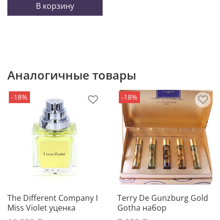
В корзину
Аналогичные товары
-18%
-18%
The Different Company I
Terry De Gunzburg Gold
Miss Violet уценка
Gotha набор