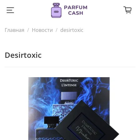
Главная
Новости
desirtoxic
desirtoxic