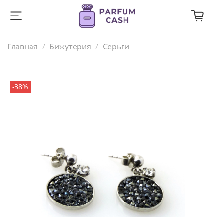
Главная
Бижутерия
Серьги
-38%